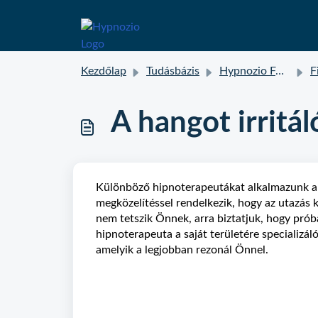
Kezdőlap
Tudásbázis
Hypnozio FAQ
F
A hangot irrit
Különböző hipnoterapeutákat alkalmazunk a 
megközelítéssel rendelkezik, hogy az utazás
nem tetszik Önnek, arra biztatjuk, hogy pró
hipnoterapeuta a saját területére specializál
amelyik a legjobban rezonál Önnel.