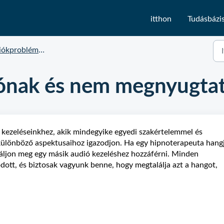
itthon
Tudásbázi
iókproblémák
álónak és nem megnyugtat
kezeléseinkhez, akik mindegyike egyedi szakértelemmel és
 különböző aspektusaihoz igazodjon. Ha egy hipnoterapeuta hang
báljon meg egy másik audió kezeléshez hozzáférni. Minden
ódott, és biztosak vagyunk benne, hogy megtalálja azt a hangot,