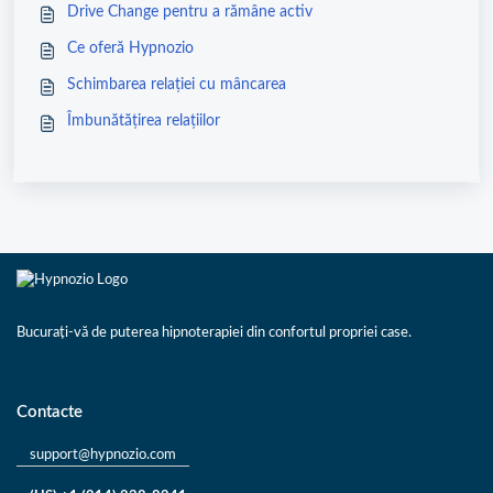
Drive Change pentru a rămâne activ
Ce oferă Hypnozio
Schimbarea relației cu mâncarea
Îmbunătățirea relațiilor
Bucurați-vă de puterea hipnoterapiei din confortul propriei case.
Contacte
support@hypnozio.com