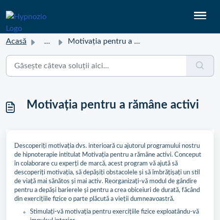
Acasă
...
Motivația pentru a rămâne activi
Motivația pentru a rămâne activi
Descoperiți motivația dvs. interioară cu ajutorul programului nostru
de hipnoterapie intitulat Motivația pentru a rămâne activi. Conceput
în colaborare cu experți de marcă, acest program vă ajută să
descoperiți motivația, să depășiți obstacolele și să îmbrățișați un stil
de viață mai sănătos și mai activ. Reorganizați-vă modul de gândire
pentru a depăși barierele și pentru a crea obiceiuri de durată, făcând
din exercițiile fizice o parte plăcută a vieții dumneavoastră.
Stimulați-vă motivația pentru exercițiile fizice exploatându-vă