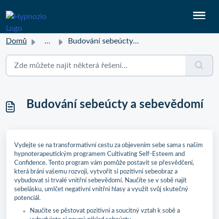
Domů
...
Budování sebeúcty a sebevědomí
Budování sebeúcty a sebevědomí
Vydejte se na transformativní cestu za objevením sebe sama s naším
hypnoterapeutickým programem Cultivating Self-Esteem and
Confidence. Tento program vám pomůže postavit se přesvědčení,
která brání vašemu rozvoji, vytvořit si pozitivní sebeobraz a
vybudovat si trvalé vnitřní sebevědomí. Naučíte se v sobě najít
sebelásku, umlčet negativní vnitřní hlasy a využít svůj skutečný
potenciál.
Naučíte se pěstovat pozitivní a soucitný vztah k sobě a