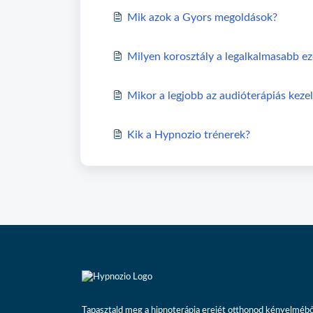
Mik azok a Gyors megoldások?
Milyen korosztály a legalkalmasabb ez
Mikor a legjobb az audióterápiás keze
Kik a Hypnozio trénerek?
Tapasztald meg a hipnoterápia erejét otthonod kényelmébő