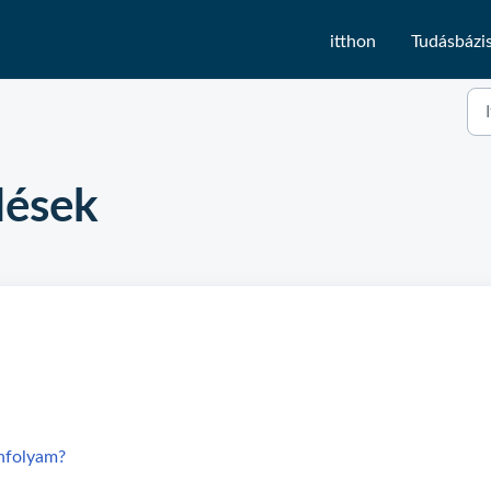
itthon
Tudásbázi
dések
anfolyam?