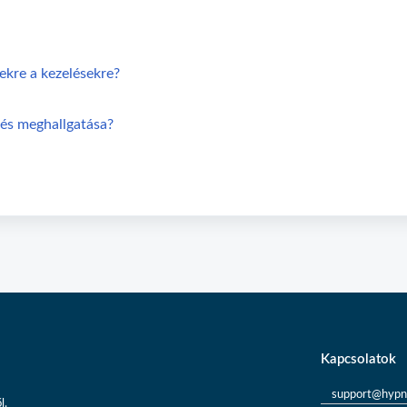
ekre a kezelésekre?
lés meghallgatása?
Kapcsolatok
support@hypn
l.