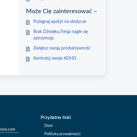
Może Cię zainteresować –
Pożegnaj apetyt na słodycze
Brak Dźwięku/Sesja nagle się
zatrzymuje.
Zwiększ swoją produktywność
Kontroluj swoje ADHD
Przydatne linki
Dom
ozio.com
Polityka prywatności