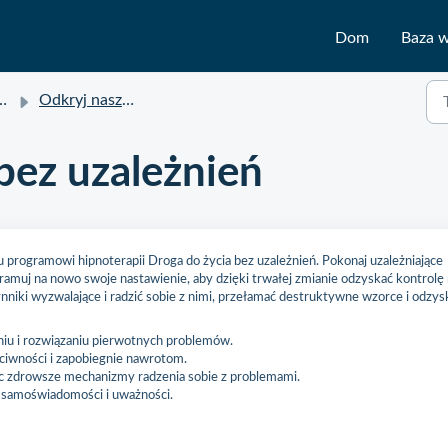
Dom
Baza 
Odkryj nasze programy
bez uzależnień
 programowi hipnoterapii Droga do życia bez uzależnień. Pokonaj uzależniające
gramuj na nowo swoje nastawienie, aby dzięki trwałej zmianie odzyskać kontrolę
iki wyzwalające i radzić sobie z nimi, przełamać destruktywne wzorce i odzys
niu i rozwiązaniu pierwotnych problemów.
iwności i zapobiegnie nawrotom.
c zdrowsze mechanizmy radzenia sobie z problemami.
 samoświadomości i uważności.