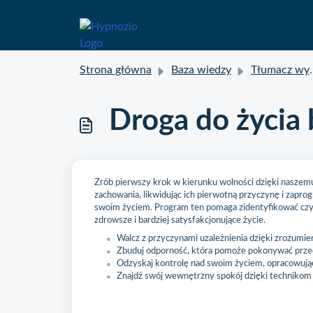
Strona główna
Baza wiedzy
Tłumacz wyskakujących okienek
Droga do życia 
Zrób pierwszy krok w kierunku wolności dzięki naszemu
zachowania, likwidując ich pierwotną przyczynę i zapro
swoim życiem. Program ten pomaga zidentyfikować czynn
zdrowsze i bardziej satysfakcjonujące życie.
Walcz z przyczynami uzależnienia dzięki zrozumie
Zbuduj odporność, która pomoże pokonywać przec
Odzyskaj kontrolę nad swoim życiem, opracowują
Znajdź swój wewnętrzny spokój dzięki technikom