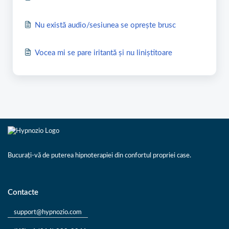
Nu există audio/sesiunea se oprește brusc
Vocea mi se pare iritantă și nu liniștitoare
Bucurați-vă de puterea hipnoterapiei din confortul propriei case.
Contacte
support@hypnozio.com