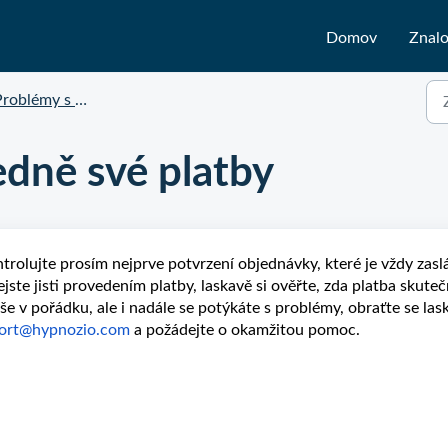
Domov
Znalo
roblémy s objednávkami
dně své platby
trolujte prosím nejprve potvrzení objednávky, které je vždy zasl
ejste jisti provedením platby, laskavě si ověřte, zda platba skute
vše v pořádku, ale i nadále se potýkáte s problémy, obraťte se las
ort@hypnozio.com
a požádejte o okamžitou pomoc.