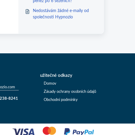
peněz po 6 sezeních?
Nedostávám žádné e-maily od
společnosti Hypnozio
užitečné odkazy
Domov
ozio.com
Zásady ochrany osobních údajů
) 238-8241
Obchodní podmínky