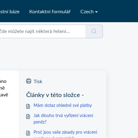
stní báze
Kontaktní formulář
Czech
áno
Tisk
čně
Články v této složce -
kavě
Mám dotaz ohledně své platby
Jak dlouho trvá vyřízení vrácení
peněz?
Proč jsou vaše zásady pro vrácení