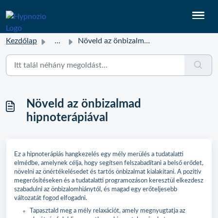
Kezdőlap
...
Növeld az önbizalmad hipnoterápiával
Növeld az önbizalmad
hipnoterápiával
Ez a hipnoterápiás hangkezelés egy mély merülés a tudatalatti
elmédbe, amelynek célja, hogy segítsen felszabadítani a belső erődet,
növelni az önértékelésedet és tartós önbizalmat kialakítani. A pozitív
megerősítéseken és a tudatalatti programozáson keresztül elkezdesz
szabadulni az önbizalomhiánytól, és magad egy erőteljesebb
változatát fogod elfogadni.
Tapasztald meg a mély relaxációt, amely megnyugtatja az