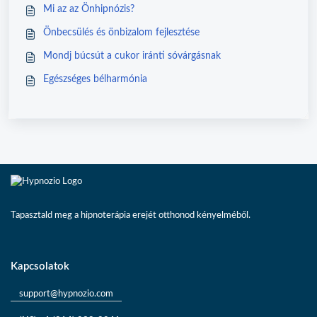
Mi az az Önhipnózis?
Önbecsülés és önbizalom fejlesztése
Mondj búcsút a cukor iránti sóvárgásnak
Egészséges bélharmónia
Tapasztald meg a hipnoterápia erejét otthonod kényelméből.
Kapcsolatok
support@hypnozio.com