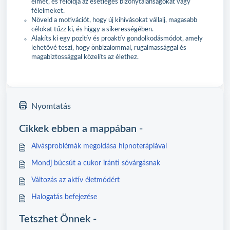
elmét, és feloldja az esetleges bizonytalanságokat vagy
félelmeket.
Növeld a motivációt, hogy új kihívásokat vállalj, magasabb
célokat tűzz ki, és higgy a sikerességében.
Alakíts ki egy pozitív és proaktív gondolkodásmódot, amely
lehetővé teszi, hogy önbizalommal, rugalmassággal és
magabiztossággal közelíts az élethez.
Nyomtatás
Cikkek ebben a mappában -
Alvásproblémák megoldása hipnoterápiával
Mondj búcsút a cukor iránti sóvárgásnak
Változás az aktív életmódért
Halogatás befejezése
Tetszhet Önnek -