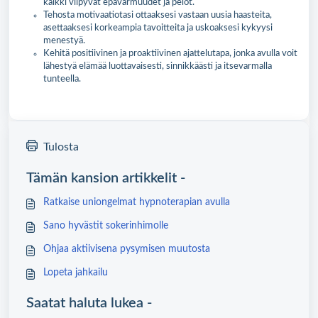
kaikki viipyvät epävarmuudet ja pelot.
Tehosta motivaatiotasi ottaaksesi vastaan uusia haasteita,
asettaaksesi korkeampia tavoitteita ja uskoaksesi kykyysi
menestyä.
Kehitä positiivinen ja proaktiivinen ajattelutapa, jonka avulla voit
lähestyä elämää luottavaisesti, sinnikkäästi ja itsevarmalla
tunteella.
Tulosta
Tämän kansion artikkelit -
Ratkaise uniongelmat hypnoterapian avulla
Sano hyvästit sokerinhimolle
Ohjaa aktiivisena pysymisen muutosta
Lopeta jahkailu
Saatat haluta lukea -