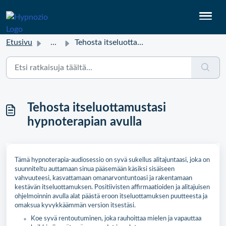
Etusivu
...
Tehosta itseluottamustasi hypnoterapian avulla
Tehosta itseluottamustasi
hypnoterapian avulla
Tämä hypnoterapia-audiosessio on syvä sukellus alitajuntaasi, joka on
suunniteltu auttamaan sinua pääsemään käsiksi sisäiseen
vahvuuteesi, kasvattamaan omanarvontuntoasi ja rakentamaan
kestävän itseluottamuksen. Positiivisten affirmaatioiden ja alitajuisen
ohjelmoinnin avulla alat päästä eroon itseluottamuksen puutteesta ja
omaksua kyvykkäämmän version itsestäsi.
Koe syvä rentoutuminen, joka rauhoittaa mielen ja vapauttaa