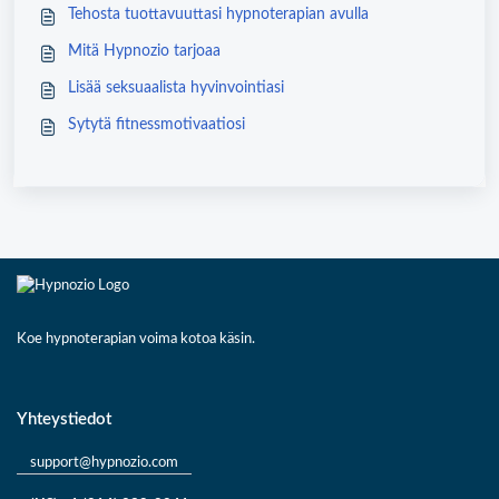
Tehosta tuottavuuttasi hypnoterapian avulla
Mitä Hypnozio tarjoaa
Lisää seksuaalista hyvinvointiasi
Sytytä fitnessmotivaatiosi
Koe hypnoterapian voima kotoa käsin.
Yhteystiedot
support@hypnozio.com