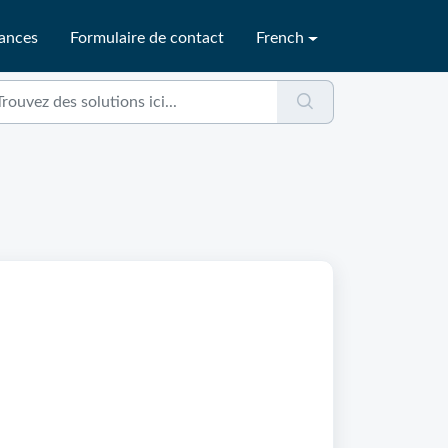
sances
Formulaire de contact
French