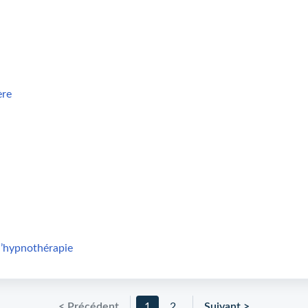
ère
 l’hypnothérapie
< Précédent
1
2
Suivant >