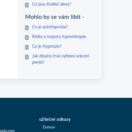
Co jsou Krátké úlevy?
Mohlo by se vám líbit -
Co je autohypnóza?
Rizika a rozpory hypnoterapie.
Co je Hypnozio?
Jak dlouho trvá vyřízení vrácení
peněz?
užitečné odkazy
Domov
ozio.com