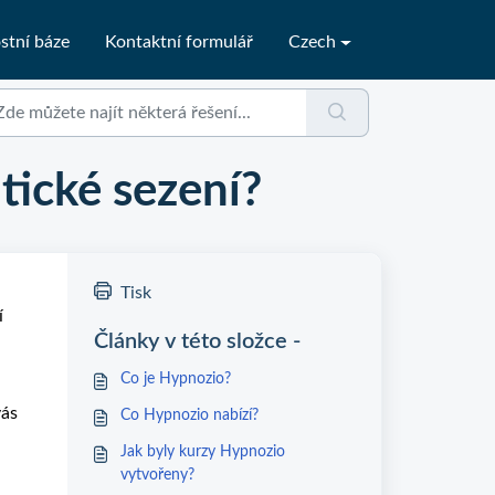
stní báze
Kontaktní formulář
Czech
tické sezení?
Tisk
í
Články v této složce -
Co je Hypnozio?
vás
Co Hypnozio nabízí?
Jak byly kurzy Hypnozio
vytvořeny?