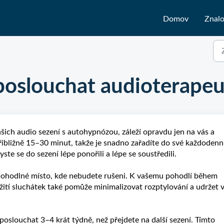
Domov
Znalo
 poslouchat audioterapeu
ašich audio sezení s autohypnózou, záleží opravdu jen na vás a
řibližně
15–30
minut, takže je snadno zařadíte do své každodenn
te se do sezení lépe ponořili a lépe se soustředili.
a pohodlné místo, kde nebudete rušeni. K vašemu pohodlí během
žití sluchátek také pomůže minimalizovat rozptylování a udržet 
e poslouchat
3–4
krát týdně, než přejdete na další sezení. Tímto