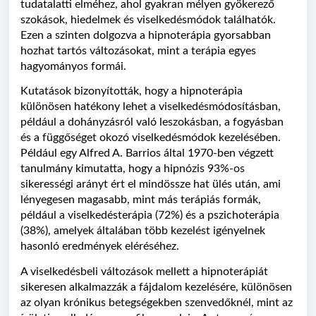
tudatalatti elméhez, ahol gyakran mélyen gyökerező
szokások, hiedelmek és viselkedésmódok találhatók.
Ezen a szinten dolgozva a hipnoterápia gyorsabban
hozhat tartós változásokat, mint a terápia egyes
hagyományos formái.
Kutatások bizonyították, hogy a hipnoterápia
különösen hatékony lehet a viselkedésmódosításban,
például a dohányzásról való leszokásban, a fogyásban
és a függőséget okozó viselkedésmódok kezelésében.
Például egy Alfred A. Barrios által 1970-ben végzett
tanulmány kimutatta, hogy a hipnózis 93%-os
sikerességi arányt ért el mindössze hat ülés után, ami
lényegesen magasabb, mint más terápiás formák,
például a viselkedésterápia (72%) és a pszichoterápia
(38%), amelyek általában több kezelést igényelnek
hasonló eredmények eléréséhez.
A viselkedésbeli változások mellett a hipnoterápiát
sikeresen alkalmazzák a fájdalom kezelésére, különösen
az olyan krónikus betegségekben szenvedőknél, mint az