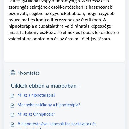
ízületi gyulladás vagy a fibromyalgia. A stressz és a
szorongás szintjének csökkentésében is hasznosnak
bizonyult, segítve az egyéneket abban, hogy nagyobb
nyugalmat és kontrollt érezzenek az életükben. A
hipnoterápia a tudatalattira való ráhatás képessége
miatt hatékony eszköz a félelmek és fóbiák leküzdésére,
valamint az önbizalom és az érzelmi jólét javítására.
Nyomtatás
Cikkek ebben a mappában -
Mi az a hipnoterápia?
Mennyire hatékony a hipnoterápia?
Mi az az Önhipnózis?
A hipnoterápiával kapcsolatos kockázatok és