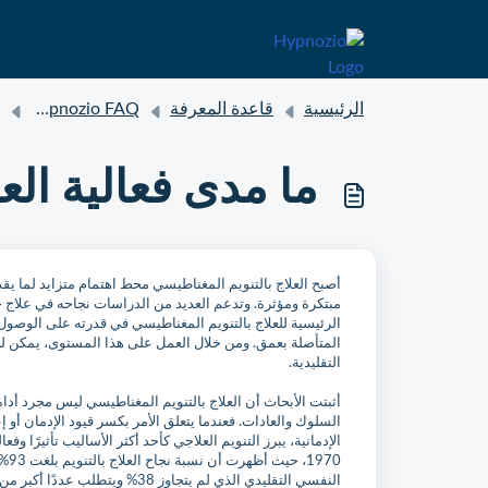
الرئيسية
قاعدة المعرفة
Hypnozio FAQ
ما مدى فعالية الع
أصبح العلاج بالتنويم المغناطيسي محط اهتمام متزايد لما يق
مبتكرة ومؤثرة. وتدعم العديد من الدراسات نجاحه في علاج حا
الرئيسية للعلاج بالتنويم المغناطيسي في قدرته على الوصول 
المتأصلة بعمق. ومن خلال العمل على هذا المستوى، يمكن للع
التقليدية.
أثبتت الأبحاث أن العلاج بالتنويم المغناطيسي ليس مجرد أدا
السلوك والعادات. فعندما يتعلق الأمر بكسر قيود الإدمان أو 
الإدمانية، يبرز التنويم العلاجي كأحد أكثر الأساليب تأثيرًا وفع
النفسي التقليدي الذي لم يتجاوز 38% ويتطلب عددًا أكبر من الجلسات لتحقيق نتائج مماثلة.