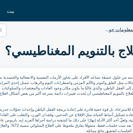
بيت
معلومات حول العلاج بالتنويم المغناطيسي
لاج بالتنويم المغناطيسي؟
دمه من حلول عميقة تساعد الأفراد على تجاوز الأزمات النفسية والانفعالية والجسدية 
لات مثل القلق والتوتر والألم المزمن واضطرابات النوم والرهاب. تتمثل إحدى المزايا
إلى العقل الباطن، والذي غالبًا ما يكون مكان وجود العادات والمعتقدات والسلوكيات
لاج بالتنويم المغناطيسي أن يُحدث تغييرات دائمة بسرعة أكبر من بعض أشكال العلاج
ة للاسترخاء، بل قوة خفية قادرة على إعادة برمجة العقل الباطن وإحداث تحوّلات جذري
إعادة تشكيل أنماط الحياة، مثل الإقلاع عن التدخين، وفقدان الوزن، والتغلب على العادا
الية. ولعلّ أحد أكثر الأدلة إبهارًا على ذلك ما كشفته دراسة أجراها ألفريد إيه. باريوس عا
1970، حيث أظهرت أن نسبة نجاح العلاج بالتنويم بلغت 93% بعد ست جلسات فقط، متفوقًا بفارق ملحوظ على العلاج السلوكي بنسبة 