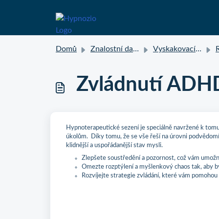
Domů
Znalostní databáze
Vyskakovací překlady
Zvládnutí ADHD
Hypnoterapeutické sezení je speciálně navržené k tomu
úkolům. Díky tomu, že se vše řeší na úrovni podvědomí
klidnější a uspořádanější stav mysli.
Zlepšete soustředění a pozornost, což vám umožní, 
Omezte rozptýlení a myšlenkový chaos tak, aby by
Rozvíjejte strategie zvládání, které vám pomohou l