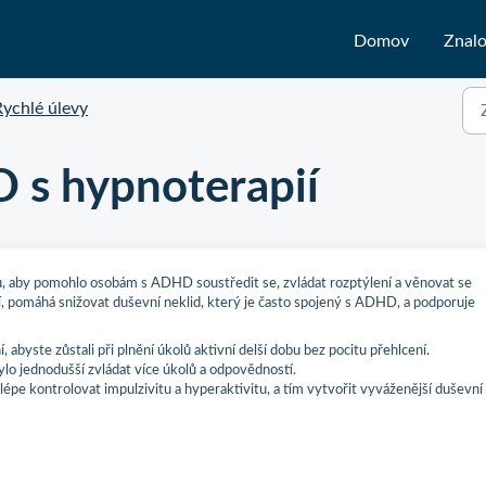
Domov
Znalo
Rychlé úlevy
 s hypnoterapií
, aby pomohlo osobám s ADHD soustředit se, zvládat rozptýlení a věnovat se
, pomáhá snižovat duševní neklid, který je často spojený s ADHD, a podporuje
abyste zůstali při plnění úkolů aktivní delší dobu bez pocitu přehlcení.
lo jednodušší zvládat více úkolů a odpovědností.
épe kontrolovat impulzivitu a hyperaktivitu, a tím vytvořit vyváženější duševní 