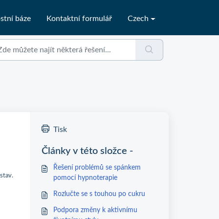
stní báze
Kontaktní formulář
Czech
Tisk
Články v této složce -
Řešení problémů se spánkem
stav.
pomocí hypnoterapie
Rozlučte se s touhou po cukru
Podpora změny k aktivnímu