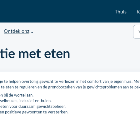
Thuis
K
Ontdek onze programma’s
atie met eten
te helpen overtollig gewicht te verliezen in het comfort van je eigen huis. Me
 te eten te reguleren en de grondoorzaken van je gewichtsproblemen aan te pa
 bij de wortel aan.
elkeuzes, inclusief eetbuien.
 eten voor duurzaam gewichtsbeheer.
en positieve gewoonten te versterken.